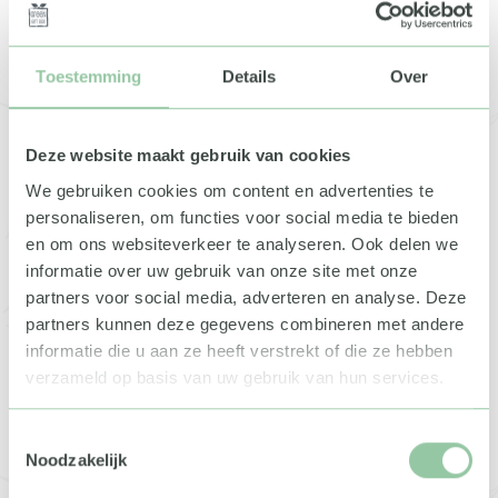
Voornaam
Toestemming
Details
Over
Achternaam
E-mailadres
Deze website maakt gebruik van cookies
We gebruiken cookies om content en advertenties te
personaliseren, om functies voor social media te bieden
Telefoonnummer
en om ons websiteverkeer te analyseren. Ook delen we
informatie over uw gebruik van onze site met onze
Soort geschenk*
partners voor social media, adverteren en analyse. Deze
partners kunnen deze gegevens combineren met andere
informatie die u aan ze heeft verstrekt of die ze hebben
Gewenste prijscategorie*
verzameld op basis van uw gebruik van hun services.
Gewenste aantal*
Toestemmingsselectie
Noodzakelijk