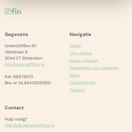
Gegevens
Navigatie
GreenGiftBox BV
Home
Vliststraat 8
Ons verhaal
3044 ET Rotterdam
Keuze concept
info@greengiftbox.nl
Geschenken en pakketten
Blogs
Kvk: 86873970
Evenementen
Btw nr: NL864128125B01
Contact
Contact
Hulp nodig?
helpdesk@greengiftbox.nl