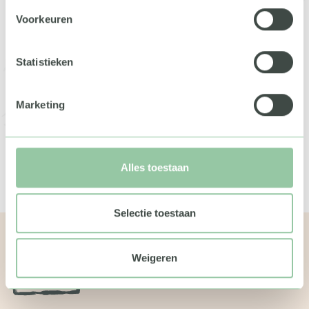
Voorkeuren
Statistieken
Marketing
Ja, ik ga akkoord met de
privacy statement
Alles toestaan
Verzenden
Selectie toestaan
Weigeren