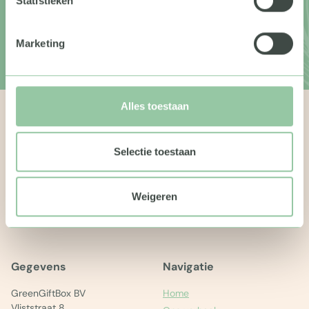
Statistieken
Schrijf je dan in voor onze nieuwsbrief!
Marketing
Verzenden
Alles toestaan
Selectie toestaan
Weigeren
Gegevens
Navigatie
GreenGiftBox BV
Home
Vliststraat 8