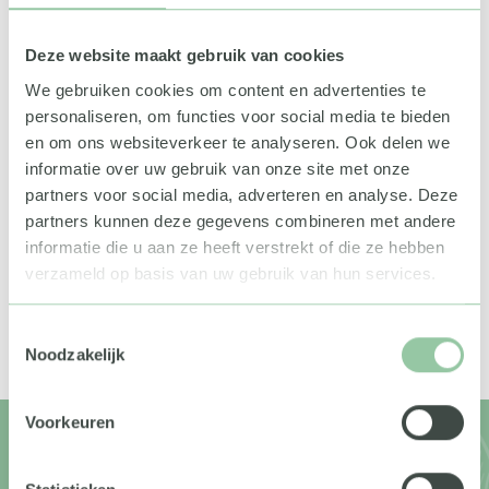
beste einderjaarsgeschenk, of gewoon meer wilt weten
over onze duurzame aanpak – we staan voor je klaar.
Ons team reageert snel en denkt graag met je mee.
Deze website maakt gebruik van cookies
We gebruiken cookies om content en advertenties te
Telefonisch:
010 - 3220889
personaliseren, om functies voor social media te bieden
E-mail:
info@greengiftbox.nl
en om ons websiteverkeer te analyseren. Ook delen we
Bereikbaar:
ma-vr | 9:00-17:00
informatie over uw gebruik van onze site met onze
partners voor social media, adverteren en analyse. Deze
Adres:
partners kunnen deze gegevens combineren met andere
Vliststraat 8
informatie die u aan ze heeft verstrekt of die ze hebben
3044 ET Rotterdam
verzameld op basis van uw gebruik van hun services.
Toestemmingsselectie
Noodzakelijk
Voorkeuren
Op de hoogte blijven?