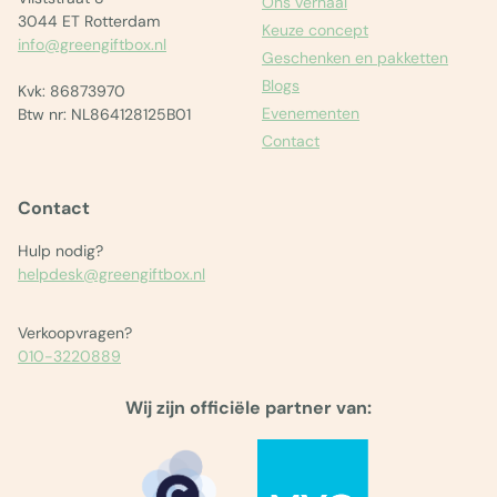
Ons verhaal
3044 ET Rotterdam
Keuze concept
info@greengiftbox.nl
Geschenken en pakketten
Blogs
Kvk: 86873970
Evenementen
Btw nr: NL864128125B01
Contact
Contact
Hulp nodig?
helpdesk@greengiftbox.nl
Verkoopvragen?
010-3220889
Wij zijn officiële partner van: