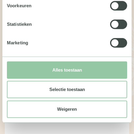
Voorkeuren
Statistieken
Marketing
Alles toestaan
Fraenck rugzak van geüpcycled
zeildoek
Selectie toestaan
€ 47,50
Weigeren