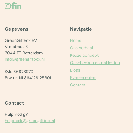
Gegevens
Navigatie
GreenGiftBox BV
Home
Vliststraat 8
Ons verhaal
3044 ET Rotterdam
Keuze concept
info@greengiftbox.nl
Geschenken en pakketten
Blogs
Kvk: 86873970
Evenementen
Btw nr: NL864128125B01
Contact
Contact
Hulp nodig?
helpdesk@greengiftbox.nl