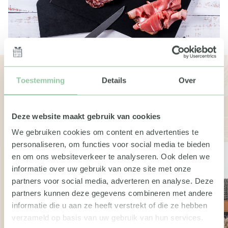
Bekijk de andere boxen
Toestemming
Details
Over
Wil je meer weten over de geschenken of pakketten?
Neem dan gerust contact met ons op. We vertellen je
Deze website maakt gebruik van cookies
graag meer.
We gebruiken cookies om content en advertenties te
personaliseren, om functies voor social media te bieden
en om ons websiteverkeer te analyseren. Ook delen we
informatie over uw gebruik van onze site met onze
partners voor social media, adverteren en analyse. Deze
partners kunnen deze gegevens combineren met andere
informatie die u aan ze heeft verstrekt of die ze hebben
verzameld op basis van uw gebruik van hun services.