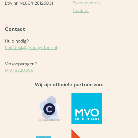
Evenementen
Btw nr: NL864128125B01
Contact
Contact
Hulp nodig?
helpdesk@greengiftbox.nl
Verkoopvragen?
010-3220889
Wij zijn officiële partner van: