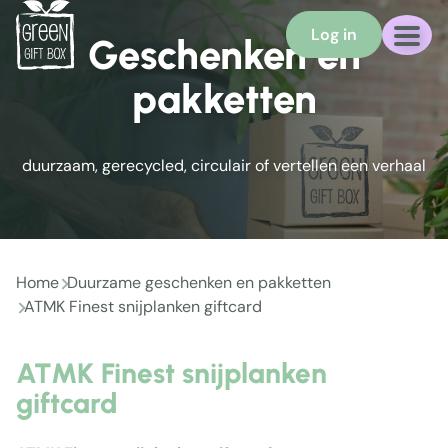
Log in
Geschenken en
pakketten
duurzaam, gerecycled, circulair of vertellen een verhaal
Home
Duurzame geschenken en pakketten
ATMK Finest snijplanken giftcard
ATMK Finest snijplanken
giftcard