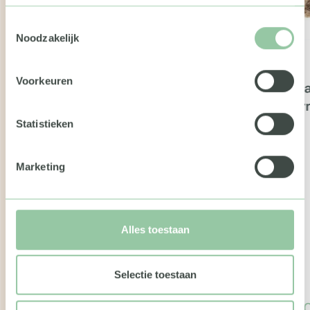
Toestemmingsselectie
Noodzakelijk
Voorkeuren
Kerstp
Winte
Statistieken
Dille & Kamille giftcard
Marketing
Alles toestaan
Selectie toestaan
€ 10,00
€ 26,0