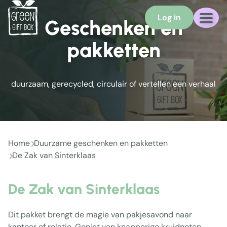
Log in
Geschenken en
pakketten
duurzaam, gerecycled, circulair of vertellen een verhaal
Home
Duurzame geschenken en pakketten
De Zak van Sinterklaas
De Zak van Sinterklaas
Dit pakket brengt de magie van pakjesavond naar
kantoor of relatie. Geniet van knapperige kruidnoten,