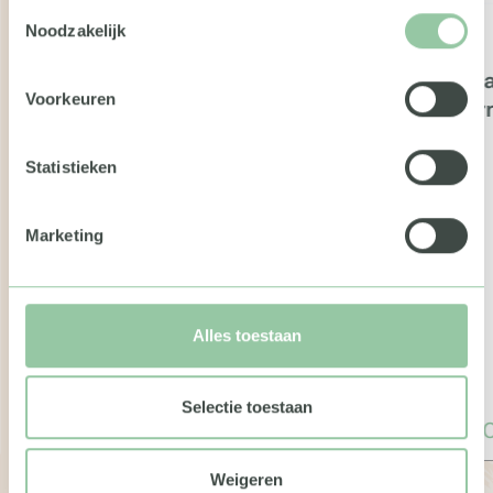
Toestemmingsselectie
Noodzakelijk
Kerstp
Voorkeuren
Winte
Statistieken
Dille & Kamille giftcard
Marketing
Alles toestaan
Selectie toestaan
€ 10,00
€ 26,0
Weigeren
Dille & Kamille is 40 jaar geleden
Geniet va