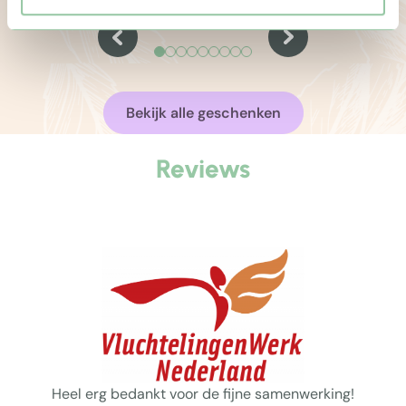
begonnen met het begrip ‘natuurlijke
wintermom
eenvoud’ als uitgangspunt. Dat geldt nog
kerstpakk
steeds zo.
te ontspan
en een wa
Bekijk alle geschenken
Reviews
Heel erg bedankt voor de fijne samenwerking!