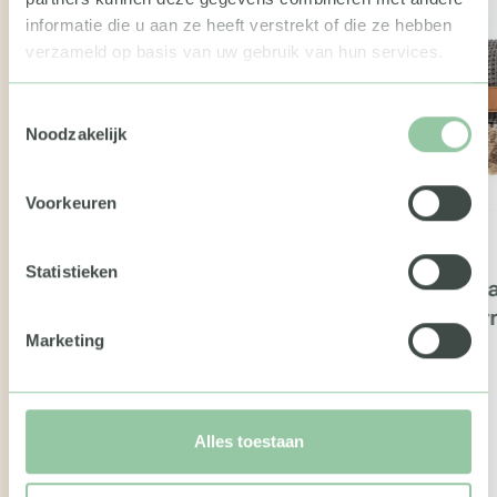
informatie die u aan ze heeft verstrekt of die ze hebben
verzameld op basis van uw gebruik van hun services.
Toestemmingsselectie
Noodzakelijk
Voorkeuren
Statistieken
Kerstp
Winte
Marketing
Dille & Kamille giftcard
Alles toestaan