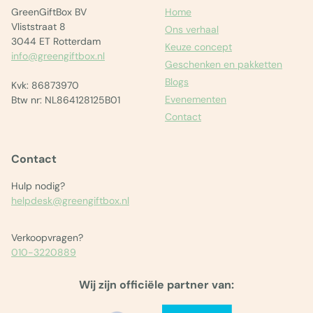
GreenGiftBox BV
Home
Vliststraat 8
Ons verhaal
3044 ET Rotterdam
Keuze concept
info@greengiftbox.nl
Geschenken en pakketten
Blogs
Kvk: 86873970
Evenementen
Btw nr: NL864128125B01
Contact
Contact
Hulp nodig?
helpdesk@greengiftbox.nl
Verkoopvragen?
010-3220889
Wij zijn officiële partner van: