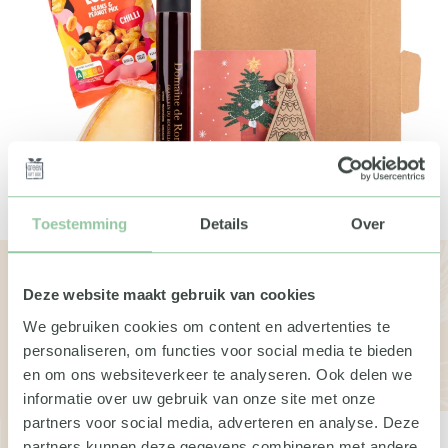
Toestemming
Details
Over
Bekijk de andere boxen
Deze website maakt gebruik van cookies
We gebruiken cookies om content en advertenties te
Wil je meer weten over de geschenken of pakketten?
personaliseren, om functies voor social media te bieden
Neem dan gerust contact met ons op. We vertellen je
en om ons websiteverkeer te analyseren. Ook delen we
graag meer.
informatie over uw gebruik van onze site met onze
partners voor social media, adverteren en analyse. Deze
partners kunnen deze gegevens combineren met andere