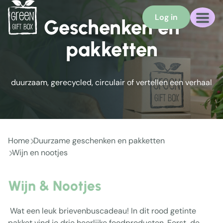
Log in
Geschenken en
pakketten
duurzaam, gerecycled, circulair of vertellen een verhaal
Home
Duurzame geschenken en pakketten
Wijn en nootjes
Wijn & Nootjes
Wat een leuk brievenbuscadeau! In dit rood getinte
pakket vind je drie heerlijke foodproducten. Eerst, de