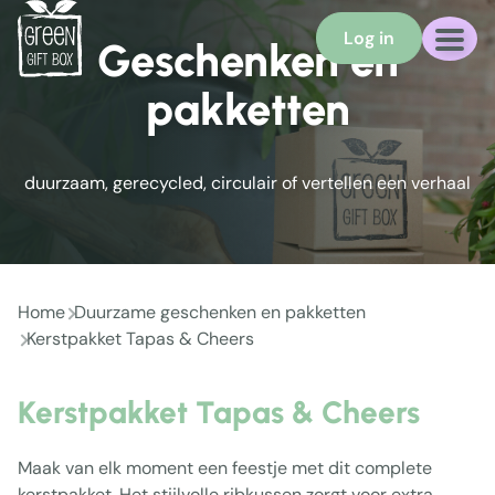
Log in
Geschenken en
pakketten
duurzaam, gerecycled, circulair of vertellen een verhaal
Home
Duurzame geschenken en pakketten
Kerstpakket Tapas & Cheers
Kerstpakket Tapas & Cheers
Maak van elk moment een feestje met dit complete
kerstpakket. Het stijlvolle ribkussen zorgt voor extra