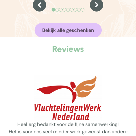
eenvoud’ als uitgangspunt. Dat geldt nog
kerstpakk
steeds zo.
te ontspan
en een wa
Bekijk alle geschenken
Reviews
Heel erg bedankt voor de fijne samenwerking!
Het is voor ons veel minder werk geweest dan andere