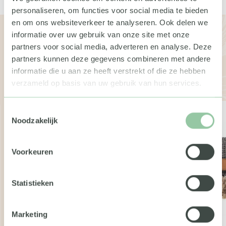
personaliseren, om functies voor social media te bieden
en om ons websiteverkeer te analyseren. Ook delen we
Bekijk de andere boxen
informatie over uw gebruik van onze site met onze
partners voor social media, adverteren en analyse. Deze
Wil je meer weten over de geschenken of pakketten?
partners kunnen deze gegevens combineren met andere
Neem dan gerust contact met ons op. We vertellen je
informatie die u aan ze heeft verstrekt of die ze hebben
graag meer.
verzameld op basis van uw gebruik van hun services.
Toestemmingsselectie
Noodzakelijk
Voorkeuren
Statistieken
Marketing