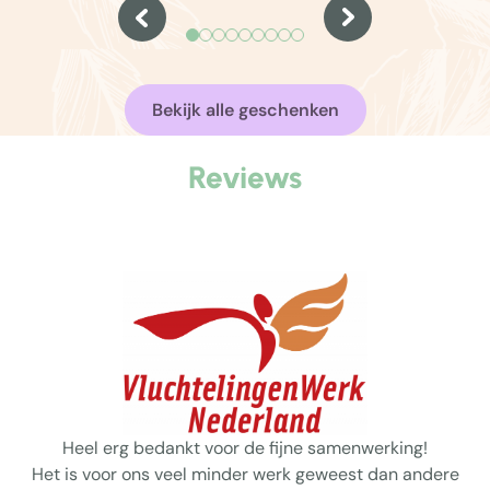
eenvoud’ als uitgangspunt. Dat geldt nog
kerstpakk
steeds zo.
te ontspan
en een wa
Bekijk alle geschenken
Reviews
Heel erg bedankt voor de fijne samenwerking!
Het is voor ons veel minder werk geweest dan andere