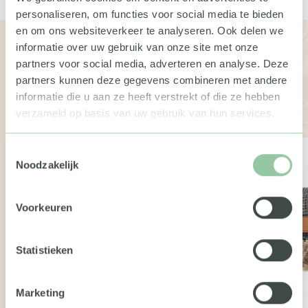
personaliseren, om functies voor social media te bieden
en om ons websiteverkeer te analyseren. Ook delen we
Bekijk de andere boxen
informatie over uw gebruik van onze site met onze
partners voor social media, adverteren en analyse. Deze
Wil je meer weten over de geschenken of pakketten?
partners kunnen deze gegevens combineren met andere
Neem dan gerust contact met ons op. We vertellen je
informatie die u aan ze heeft verstrekt of die ze hebben
graag meer.
verzameld op basis van uw gebruik van hun services.
Toestemmingsselectie
Noodzakelijk
Voorkeuren
Statistieken
Marketing