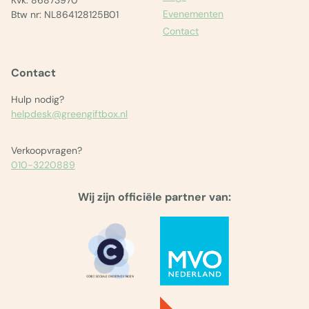
Evenementen
Btw nr: NL864128125B01
Contact
Contact
Hulp nodig?
helpdesk@greengiftbox.nl
Verkoopvragen?
010-3220889
Wij zijn officiële partner van: