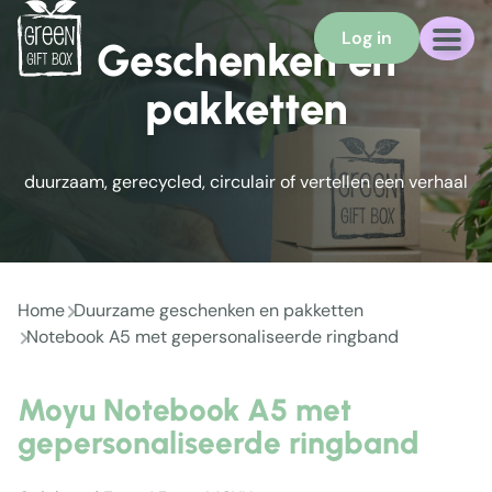
Log in
Geschenken en
pakketten
duurzaam, gerecycled, circulair of vertellen een verhaal
Home
Duurzame geschenken en pakketten
Notebook A5 met gepersonaliseerde ringband
Moyu Notebook A5 met
gepersonaliseerde ringband