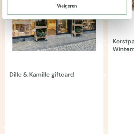
Weigeren
Kerstp
Winte
Dille & Kamille giftcard