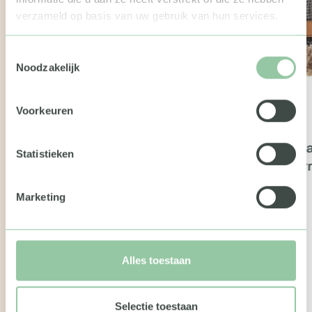
verzameld op basis van uw gebruik van hun services.
Toestemmingsselectie
Noodzakelijk
Voorkeuren
Kerstp
Statistieken
Winte
Marketing
Dille & Kamille giftcard
Alles toestaan
Selectie toestaan