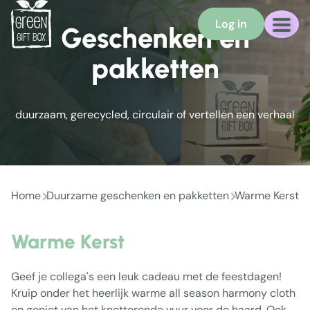
Log in
Geschenken en
pakketten
duurzaam, gerecycled, circulair of vertellen een verhaal
Home
Duurzame geschenken en pakketten
Warme Kerst
Warme Kerst
Geef je collega's een leuk cadeau met de feestdagen!
Kruip onder het heerlijk warme all season harmony cloth
en geniet van het knetterende vuur voor de haard. Ook