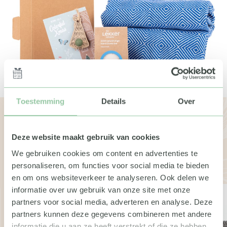
Toestemming
Details
Over
Bekijk de andere boxen
Deze website maakt gebruik van cookies
Wil je meer weten over de geschenken of pakketten?
We gebruiken cookies om content en advertenties te
Neem dan gerust contact met ons op. We vertellen je
personaliseren, om functies voor social media te bieden
graag meer.
en om ons websiteverkeer te analyseren. Ook delen we
informatie over uw gebruik van onze site met onze
partners voor social media, adverteren en analyse. Deze
partners kunnen deze gegevens combineren met andere
informatie die u aan ze heeft verstrekt of die ze hebben