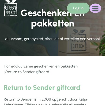
Log in
Geschenken en
pakketten
duurzaam, gerecycled, circulair of vertellen een verhaal
Home
Duurzame geschenken en pakketten
Return to Sender giftcard
Return to Sender giftcard
Return to Sender is in 2006 opgericht door Katja
Schuurman. Tijdens de vele reizen die zij maakte,