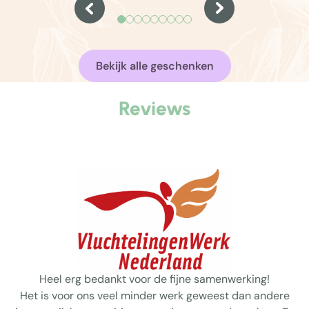
eenvoud’ als uitgangspunt. Dat geldt nog
kerstpakk
steeds zo.
te ontspan
en een wa
Bekijk alle geschenken
Reviews
Heel erg bedankt voor de fijne samenwerking!
Het is voor ons veel minder werk geweest dan andere