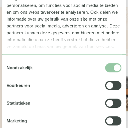
personaliseren, om functies voor social media te bieden
en om ons websiteverkeer te analyseren. Ook delen we
Bekijk de andere boxen
informatie over uw gebruik van onze site met onze
partners voor social media, adverteren en analyse. Deze
Wil je meer weten over de geschenken of pakketten?
partners kunnen deze gegevens combineren met andere
Neem dan gerust contact met ons op. We vertellen je
informatie die u aan ze heeft verstrekt of die ze hebben
graag meer.
verzameld op basis van uw gebruik van hun services.
Toestemmingsselectie
Noodzakelijk
Voorkeuren
Statistieken
Marketing